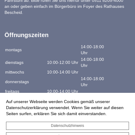
Fahrstuhl ab. Bitte rufen Sie uns hierfür unter 0511 8205-4000
an oder geben einfach im Bürgerbüro im Foyer des Rathauses
Bescheid.
Öffnungszeiten
14:00-18:00
montags
Uhr
14:00-18:00
dienstags
10:00-12:00 Uhr
Uhr
mittwochs
10:00-14:00 Uhr
14:00-18:00
donnerstags
Uhr
freitags
10:00-14:00 Uhr
samstags
10:00-12:00 Uhr
Auf unserer Webseite werden Cookies gemäß unserer
Datenschutzerklärung verwendet. Wenn Sie weiter auf diesen
Telefon: +49 (511) 8205-4000
Seiten surfen, erklären Sie sich damit einverstanden.
Julius Club
Datenschutzhinweis