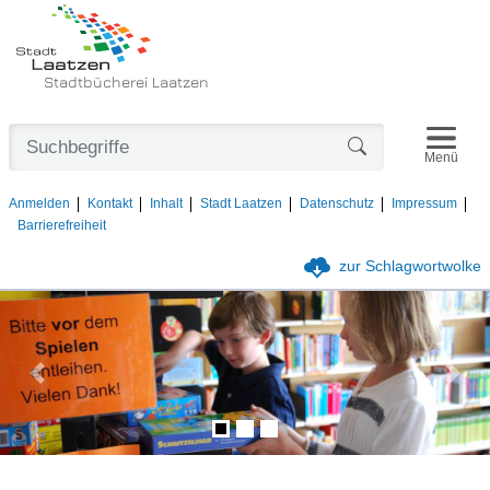
Stadtbücherei Laatzen
Navigat
Formularschaltfl
Menü
Anmelden
Kontakt
Inhalt
Stadt Laatzen
Datenschutz
Impressum
Barrierefreiheit
zur Schlagwortwolke
Vorheriges Bild
Nächs