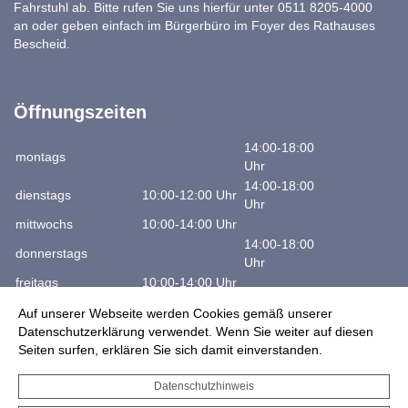
Fahrstuhl ab. Bitte rufen Sie uns hierfür unter 0511 8205-4000
an oder geben einfach im Bürgerbüro im Foyer des Rathauses
Bescheid.
Öffnungszeiten
14:00-18:00
montags
Uhr
14:00-18:00
dienstags
10:00-12:00 Uhr
Uhr
mittwochs
10:00-14:00 Uhr
14:00-18:00
donnerstags
Uhr
freitags
10:00-14:00 Uhr
samstags
10:00-12:00 Uhr
Auf unserer Webseite werden Cookies gemäß unserer
Datenschutzerklärung verwendet. Wenn Sie weiter auf diesen
Telefon: +49 (511) 8205-4000
Seiten surfen, erklären Sie sich damit einverstanden.
Julius Club
Datenschutzhinweis